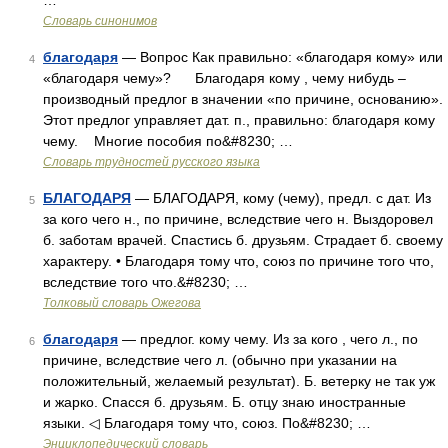
…
Словарь синонимов
благодаря
— Вопрос Как правильно: «благодаря кому» или
4
«благодаря чему»? Благодаря кому , чему нибудь –
производный предлог в значении «по причине, основанию».
Этот предлог управляет дат. п., правильно: благодаря кому
чему. Многие пособия по&#8230; …
Словарь трудностей русского языка
БЛАГОДАРЯ
— БЛАГОДАРЯ, кому (чему), предл. с дат. Из
5
за кого чего н., по причине, вследствие чего н. Выздоровел
б. заботам врачей. Спастись б. друзьям. Страдает б. своему
характеру. • Благодаря тому что, союз по причине того что,
вследствие того что.&#8230; …
Толковый словарь Ожегова
благодаря
— предлог. кому чему. Из за кого , чего л., по
6
причине, вследствие чего л. (обычно при указании на
положительный, желаемый результат). Б. ветерку не так уж
и жарко. Спасся б. друзьям. Б. отцу знаю иностранные
языки. ◁ Благодаря тому что, союз. По&#8230; …
Энциклопедический словарь