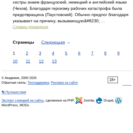
сестры знаем французский, немецкий и английский языки
(Чехов). Благодаря героизму рабочих катастрофа была
предотвращена (Паустовский). Обычно предлог благодаря
указывает на причину, вызывающую&#8230; …
Словарь управления
Страницы
Следующая
→
1
2
3
4
5
6
7
8
9
10
11
12
13
© Академик, 2000-2026
18+
Обратная связь:
Техподдержка
,
Реклама на сайте
👣 Путешествия
Экспорт словарей на сайты
, сделанные на PHP,
Joomla,
Drupal,
WordPress, MODx.