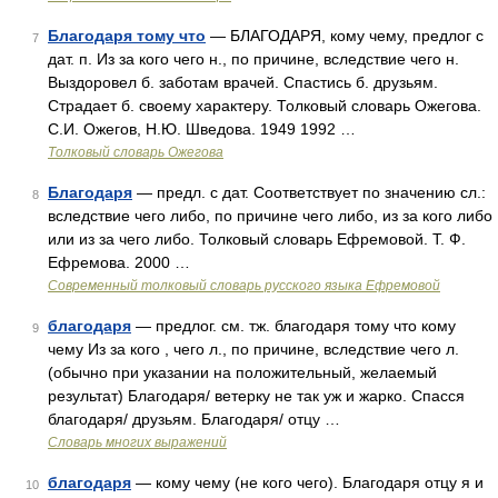
Благодаря тому что
— БЛАГОДАРЯ, кому чему, предлог с
7
дат. п. Из за кого чего н., по причине, вследствие чего н.
Выздоровел б. заботам врачей. Спастись б. друзьям.
Страдает б. своему характеру. Толковый словарь Ожегова.
С.И. Ожегов, Н.Ю. Шведова. 1949 1992 …
Толковый словарь Ожегова
Благодаря
— предл. с дат. Соответствует по значению сл.:
8
вследствие чего либо, по причине чего либо, из за кого либо
или из за чего либо. Толковый словарь Ефремовой. Т. Ф.
Ефремова. 2000 …
Современный толковый словарь русского языка Ефремовой
благодаря
— предлог. см. тж. благодаря тому что кому
9
чему Из за кого , чего л., по причине, вследствие чего л.
(обычно при указании на положительный, желаемый
результат) Благодаря/ ветерку не так уж и жарко. Спасся
благодаря/ друзьям. Благодаря/ отцу …
Словарь многих выражений
благодаря
— кому чему (не кого чего). Благодаря отцу я и
10